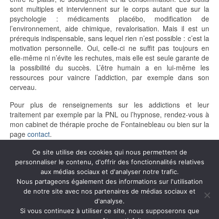
sont multiples et interviennent sur le corps autant que sur la
psychologie : médicaments placébo, modification de
l’environnement, aide chimique, revalorisation. Mais il est un
prérequis indispensable, sans lequel rien n’est possible : c’est la
motivation personnelle. Oui, celle-ci ne suffit pas toujours en
elle-même ni n’évite les rechutes, mais elle est seule garante de
la possibilité du succès. L’être humain a en lui-même les
ressources pour vaincre l’addiction, par exemple dans son
cerveau.
Pour plus de renseignements sur les addictions et leur
traitement par exemple par la PNL ou l’hypnose, rendez-vous à
mon cabinet de thérapie proche de Fontainebleau ou bien sur la
page
contact
.
Ce site utilise des cookies qui nous permettent de
personnaliser le contenu, d'offrir des fonctionnalités relatives
aux médias sociaux et d'analyser notre trafic.
Nous partageons également des informations sur l'utilisation
de notre site avec nos partenaires de médias sociaux et
d'analyse.
Si vous continuez à utiliser ce site, nous supposerons que
© 2026 Thérapie PNL & hypnose Ericksonienne Fontainebleau -