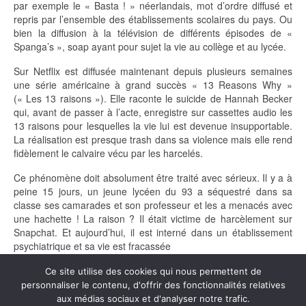
par exemple le « Basta ! » néerlandais, mot d’ordre diffusé et
repris par l’ensemble des établissements scolaires du pays. Ou
bien la diffusion à la télévision de différents épisodes de «
Spanga’s », soap ayant pour sujet la vie au collège et au lycée.
Sur Netflix est diffusée maintenant depuis plusieurs semaines
une série américaine à grand succès « 13 Reasons Why »
(« Les 13 raisons »). Elle raconte le suicide de Hannah Becker
qui, avant de passer à l’acte, enregistre sur cassettes audio les
13 raisons pour lesquelles la vie lui est devenue insupportable.
La réalisation est presque trash dans sa violence mais elle rend
fidèlement le calvaire vécu par les harcelés.
Ce phénomène doit absolument être traité avec sérieux. Il y a à
peine 15 jours, un jeune lycéen du 93 a séquestré dans sa
classe ses camarades et son professeur et les a menacés avec
une hachette ! La raison ? Il était victime de harcèlement sur
Snapchat. Et aujourd’hui, il est interné dans un établissement
psychiatrique et sa vie est fracassée
Ce site utilise des cookies qui nous permettent de
personnaliser le contenu, d'offrir des fonctionnalités relatives
aux médias sociaux et d'analyser notre trafic.